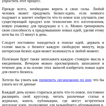
упростить этот процесс.
Прежде всего, необходимо верить в свои силы. Любой
человек может придумать бизнес-идею, если немного
подумает и захочет изобрести что-то новое или улучшить уже
существующий продукт или технологию его изготовления,
новую упаковку для продукции и т. п. Можно тренировать
свою способность к придумыванию новых идей, уделяя этому
хотя бы по 15 минут в день.
Следует постоянно находиться в поиске идей, держать в
голове мысль о бизнесе каждую свободную минуту, ведь
интересная бизнес-идея может возникнуть в любой момент.
Полезным будет также записывать каждую стоящую мысль в
ежедневник. Вечером можно просматривать записанное в
течение дня, и на основе этих записей изобретать новые идеи
для своего бизнеса.
Хотели бы узнать как
проверить организацию по инн
что бы
узнать все её данные
Каждый день нужно стараться делать что-то новое, постоянно
расширять свой кругозор, читать различные статьи в
журналах, книги, публикации, где могут встретиться
неплохие идеи, подходящие для дальнейшего обдумывания и,