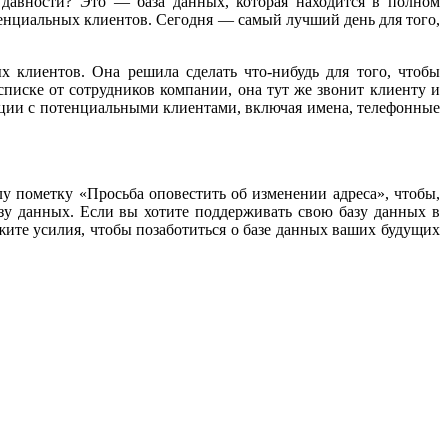
 давности? Это — база данных, которая находится в полном
тенциальных клиентов. Сегодня — самый лучший день для того,
 клиентов. Она решила сделать что-нибудь для того, чтобы
списке от сотрудников компании, она тут же звонит клиенту и
уации с потенциальными клиентами, включая имена, телефонные
у пометку «Просьба оповестить об изменении адреса», чтобы,
азу данных. Если вы хотите поддерживать свою базу данных в
те усилия, чтобы позаботиться о базе данных ваших будущих