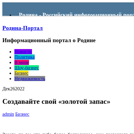
Родина - Российский информационный пор
Родина-Портал
Menu
Информационный портал о Родине
Новости
Политика
В мире
Шоу-бизнес
Бизнес
Недвижимость
Дек
26
2022
Создавайте свой «золотой запас»
admin
Бизнес