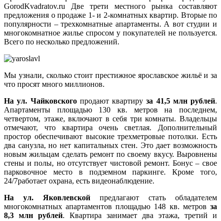
GorodKvadratov.ru Две трети местного рынка составляют
предложения о продаже 1- и 2-комнатных квартир. Вторые по
популярности – трехкомнатные апартаменты. А вот студии и
многокомнатное жилье спросом у покупателей не пользуется.
Всего по несколько предложений.
Мы узнали, сколько стоит престижное ярославское жильё и за
что просят много миллионов.
На ул. Чайковского
продают квартиру
за 41,5 млн рублей
.
Апартаменты площадью 130 кв. метров на последнем,
четвертом, этаже, включают в себя три комнаты. Владельцы
отмечают, что квартира очень светлая. Дополнительный
простор обеспечивают высокие трехметровые потолки. Есть
два санузла, но нет капитальных стен. Это дает возможность
новым жильцам сделать ремонт по своему вкусу. Выровнены
стены и полы, но отсутствует чистовой ремонт. Бонус – свое
парковочное место в подземном паркинге. Кроме того,
24/7работает охрана, есть видеонаблюдение.
На ул. Яковлевской
предлагают стать обладателем
многокомнатных апартаментов площадью 148 кв. метров
за
8,3 млн рублей
. Квартира занимает два этажа, третий и