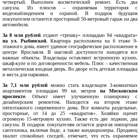
четвертый. Выполнен косметический ремонт. Есть два
санузла. Из плюсов – охраняемая территория с
видеонаблюдением и охраной. В подарок будущим
покупателем останется просторный 50-метровый гараж на два
автомобиля.
За 8 млн рублей
отдают «трешку» площадью 94 «квадрата»
на ул. Рыбинской
. Квартира расположена на 6 этаже 9-
этажного дома, имеет удачное географическое расположение в
центре Ярославля. В шаговой доступности находятся все
важные объекты. Владельцы оставляют встроенную кухню,
шкаф-купе и по договоренности мебель. Плюс – качественная
металлическая входная дверь. Во дворе есть детская площадка
и места для парковки.
За 7,1 млн рублей
можно стать владельцем 3-комнатных
апартаментов площадью 99 кв. метров
на Московском
проспекте
. Объект имеет улучшенную планировку с
дизайнерским ремонтом. Находится на втором этаже
пятиэтажного современного дома. Все комнаты раздельные,
просторные, от 14 до 25 «квадратов». Хозяйки оценят
огромную 15-метровую кухню. Также есть две лоджии, два
санузла. В подарок покупателям остается дорогая импортная
сантехника, включая биде, а также кондиционеры. Продавец
хвалит спокойных соседей, отмечает, что есть охраняемое