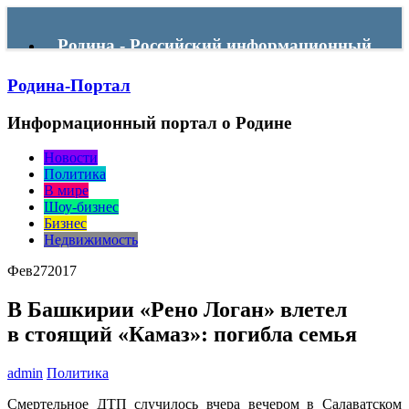
Родина - Российский информационный
Родина-Портал
портал
Информационный портал о Родине
Menu
Новости
Политика
В мире
Шоу-бизнес
Бизнес
Недвижимость
Фев
27
2017
В Башкирии «Рено Логан» влетел
в стоящий «Камаз»: погибла семья
admin
Политика
Смертельное ДТП случилось вчера вечером в Салаватском