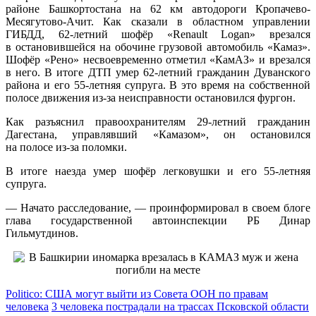
районе Башкортостана на 62 км автодороги Кропачево-
Месягутово-Ачит. Как сказали в областном управлении
ГИБДД, 62-летний шофёр «Renault Logan» врезался
в остановившейся на обочине грузовой автомобиль «Камаз».
Шофёр «Рено» несвоевременно отметил «КамАЗ» и врезался
в него. В итоге ДТП умер 62-летний гражданин Дуванского
района и его 55-летняя супруга. В это время на собственной
полосе движения из-за неисправности остановился фургон.
Как разъяснил правоохранителям 29-летний гражданин
Дагестана, управлявший «Камазом», он остановился
на полосе из-за поломки.
В итоге наезда умер шофёр легковушки и его 55-летняя
супруга.
— Начато расследование, — проинформировал в своем блоге
глава государственной автоинспекции РБ Динар
Гильмутдинов.
Politico: США могут выйти из Совета ООН по правам
человека
3 человека пострадали на трассах Псковской области