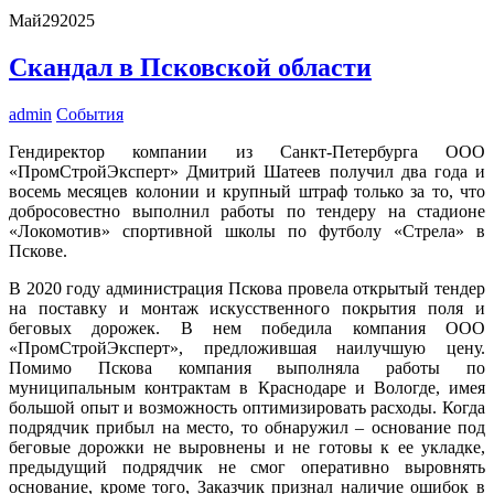
Май
29
2025
Скандал в Псковской области
admin
События
Гендиректор компании из Санкт-Петербурга ООО
«ПромСтройЭксперт» Дмитрий Шатеев получил два года и
восемь месяцев колонии и крупный штраф только за то, что
добросовестно выполнил работы по тендеру на стадионе
«Локомотив» спортивной школы по футболу «Стрела» в
Пскове.
В 2020 году администрация Пскова провела открытый тендер
на поставку и монтаж искусственного покрытия поля и
беговых дорожек. В нем победила компания ООО
«ПромСтройЭксперт», предложившая наилучшую цену.
Помимо Пскова компания выполняла работы по
муниципальным контрактам в Краснодаре и Вологде, имея
большой опыт и возможность оптимизировать расходы. Когда
подрядчик прибыл на место, то обнаружил – основание под
беговые дорожки не выровнены и не готовы к ее укладке,
предыдущий подрядчик не смог оперативно выровнять
основание, кроме того, Заказчик признал наличие ошибок в