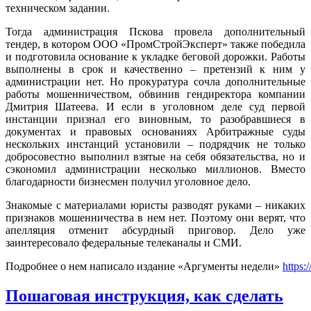
техническом задании.
Тогда администрация Пскова провела дополнительный
тендер, в котором ООО «ПромСтройЭксперт» также победила
и подготовила основание к укладке беговой дорожки. Работы
выполнены в срок и качественно – претензий к ним у
администрации нет. Но прокуратура сочла дополнительные
работы мошенничеством, обвинив гендиректора компании
Дмитрия Шатеева. И если в уголовном деле суд первой
инстанции признал его виновным, то разобравшиеся в
документах и правовых основаниях Арбитражные суды
нескольких инстанций установили – подрядчик не только
добросовестно выполнил взятые на себя обязательства, но и
сэкономил администрации несколько миллионов. Вместо
благодарности бизнесмен получил уголовное дело.
Знакомые с материалами юристы разводят руками – никаких
признаков мошенничества в нем нет. Поэтому они верят, что
апелляция отменит абсурдный приговор. Дело уже
заинтересовало федеральные телеканалы и СМИ.
Подробнее о нем написало издание «Аргументы недели»
https:
Пошаговая инструкция, как сделать