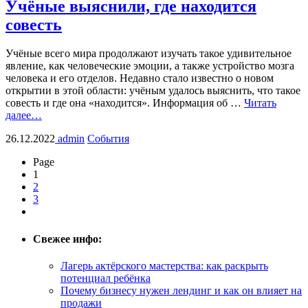
Учёные выяснили, где находится
совесть
Учёные всего мира продолжают изучать такое удивительное
явление, как человеческие эмоции, а также устройство мозга
человека и его отделов. Недавно стало известно о новом
открытии в этой области: учёным удалось выяснить, что такое
совесть и где она «находится». Информация об …
Читать
далее…
26.12.2022
admin
События
Page
1
2
3
Свежее инфо:
Лагерь актёрского мастерства: как раскрыть
потенциал ребёнка
Почему бизнесу нужен лендинг и как он влияет на
продажи