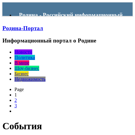
Родина - Российский информационный
Родина-Портал
портал
Информационный портал о Родине
Menu
Новости
Политика
В мире
Шоу-бизнес
Бизнес
Недвижимость
Page
1
2
3
События