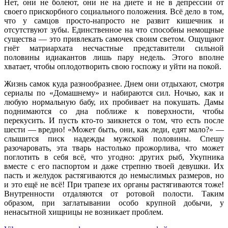
Нет, они не болеют, они не на диете и не в депрессии от
своего прискорбного социального положения. Всё дело в том,
что у самцов просто-напросто не развит кишечник и
отсутствуют зубы. Единственное на что способны немощные
существа — это привлекать самочек своим светом. Ощущают
гнёт матриархата несчастные представители сильной
половины идиакантов лишь пару недель. Этого вполне
хватает, чтобы оплодотворить свою госпожу и уйти на покой.
Жизнь самок куда разнообразнее. Днем они отдыхают, смотря
сериалы по «Домашнему» и набираются сил. Ночью, как и
любую нормальную бабу, их пробивает на покушать. Дамы
поднимаются со дна поближе к поверхности, чтобы
перекусить. И пусть кто-то заикнется о том, что есть после
шести — вредно! «Может быть, они, как леди, едят мало?» —
слышится писк надежды мужской половины. Спешу
разочаровать, эта тварь настолько прожорлива, что может
поглотить в себя всё, что угодно: других рыб, Укупника
вместе с его паспортом и даже стрепню твоей девушки. Их
пасть и желудок растягиваются до немыслимых размеров, но
и это ещё не всё! При трапезе их органы растягиваются тоже!
Внутренности отдаляются от ротовой полости. Таким
образом, при заглатывании особо крупной добычи, у
ненасытной хищницы не возникает проблем.