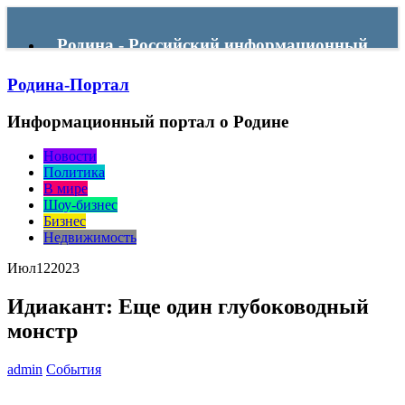
Родина - Российский информационный
Родина-Портал
портал
Информационный портал о Родине
Menu
Новости
Политика
В мире
Шоу-бизнес
Бизнес
Недвижимость
Июл
12
2023
Идиакант: Еще один глубоководный
монстр
admin
События