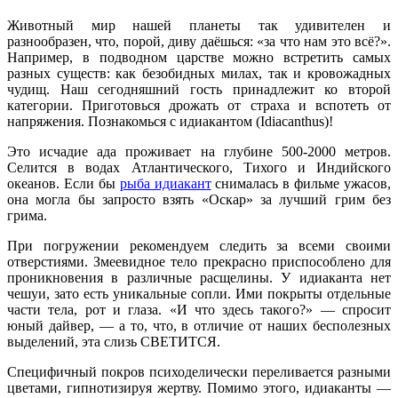
Животный мир нашей планеты так удивителен и
разнообразен, что, порой, диву даёшься: «за что нам это всё?».
Например, в подводном царстве можно встретить самых
разных существ: как безобидных милах, так и кровожадных
чудищ. Наш сегодняшний гость принадлежит ко второй
категории. Приготовься дрожать от страха и вспотеть от
напряжения. Познакомься с идиакантом (Idiacanthus)!
Это исчадие ада проживает на глубине 500-2000 метров.
Селится в водах Атлантического, Тихого и Индийского
океанов. Если бы
рыба идиакант
снималась в фильме ужасов,
она могла бы запросто взять «Оскар» за лучший грим без
грима.
При погружении рекомендуем следить за всеми своими
отверстиями. Змеевидное тело прекрасно приспособлено для
проникновения в различные расщелины. У идиаканта нет
чешуи, зато есть уникальные сопли. Ими покрыты отдельные
части тела, рот и глаза. «И что здесь такого?» — спросит
юный дайвер, — а то, что, в отличие от наших бесполезных
выделений, эта слизь СВЕТИТСЯ.
Специфичный покров психоделически переливается разными
цветами, гипнотизируя жертву. Помимо этого, идиаканты —