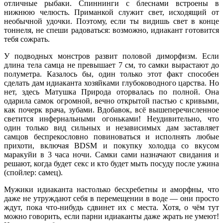
отличные рыбаки. Спиннинги с блеснами встроены в
нижнюю челюсть. Приманкой служит свет, исходящий от
необычной удочки. Поэтому, если ты видишь свет в конце
тоннеля, не спеши радоваться: возможно, идиакант готовится
тебя сожрать.
У подводных монстров развит половой диморфизм. Если
длина тела самца не превышает 7 см, то самки вырастают до
полуметра. Казалось бы, один только этот факт способен
сделать дам идиаканта хозяйками глубоководного царства. Но
нет, здесь Матушка Природа оторвалась по полной. Она
одарила самок огромной, вечно открытой пастью с кривыми,
как почерк врача, зубами. Вдобавок, всё вышеперечисленное
светится инфернальными огоньками! Неудивительно, что
один только вид сильных и независимых дам заставляет
самцов беспрекословно повиноваться и исполнять любые
прихоти, включая BDSM и покупку холодца со вкусом
маракуйи в 3 часа ночи. Самки сами назначают свидания и
решают, когда будет секс и кто будет мыть посуду после ужина
(спойлер: самец).
Мужики идиаканта настолько бесхребетны и аморфны, что
даже не утруждают себя в перемещении в воде — они просто
ждут, пока что-нибудь сдвинет их с места. Хотя, о чём тут
можно говорить, если парни идиаканты даже жрать не умеют!