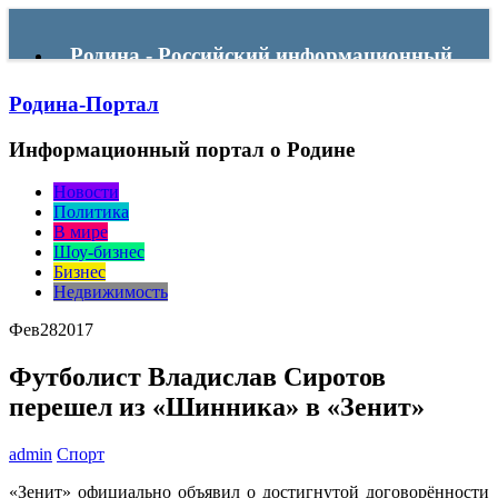
Родина - Российский информационный
Родина-Портал
портал
Информационный портал о Родине
Menu
Новости
Политика
В мире
Шоу-бизнес
Бизнес
Недвижимость
Фев
28
2017
Футболист Владислав Сиротов
перешел из «Шинника» в «Зенит»
admin
Спорт
«Зенит» официально объявил о достигнутой договорённости