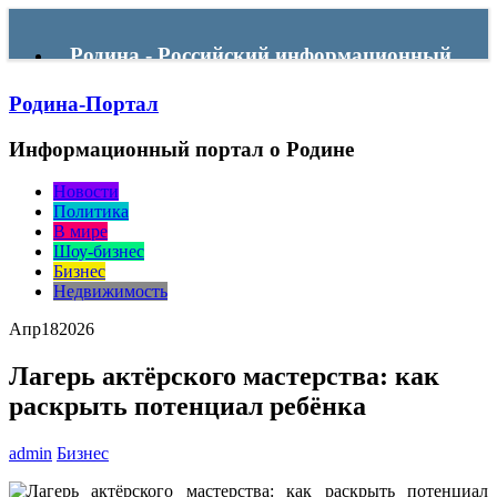
Родина - Российский информационный
Родина-Портал
портал
Информационный портал о Родине
Menu
Новости
Политика
В мире
Шоу-бизнес
Бизнес
Недвижимость
Апр
18
2026
Лагерь актёрского мастерства: как
раскрыть потенциал ребёнка
admin
Бизнес