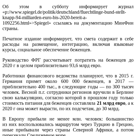
Об этом в субботу информирует журнал
«p://www.spiegel.de/politik/deutschland/fluechtlinge-bund-stellt-
knapp-94-milliarden-euro-bis-2020-bereit-a-
1092256.html»>Spiegel» ссылаясь на документацию МинФин
страны.
Печатное издание информирует, что смета содержит в себе
расходы на размещение, интеграцию, включая языковые
курсы, социальное обеспечение беженцев.
Руководство ФРГ рассчитывает потратить на беженцев до
2020 г в целом приблизительно 93,6 млрд евро.
Работники финансового ведомства планируют, что в 2015 г.
Германия примет около 600 000 беженцев, в 2017 —
приблизительно 400 тыс., в следующие годы — по 300 тысяч
человек. Весной п.г. сотрудники регионов вручили в Берлине
свою калькуляцию, согласно которой в прошлом году только
стоимость питания для беженцев составляла
21 млрд евро
, а к
2020 г она может вырасти, по их подсчетам, до 30 млрд.
В Европу прибыли не менее млн. человек: большинство
из них воспользовались маршрутом через Турцию в Грецию,
иные прибывали через страны Северной Африки, а потом
пересекали Средиземное море.