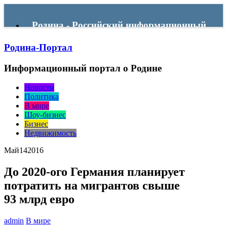
Родина - Российский информационный
Родина-Портал
портал
Информационный портал о Родине
Menu
Новости
Политика
В мире
Шоу-бизнес
Бизнес
Недвижимость
Май
14
2016
До 2020-ого Германия планирует
потратить на мигрантов свыше
93 млрд евро
admin
В мире