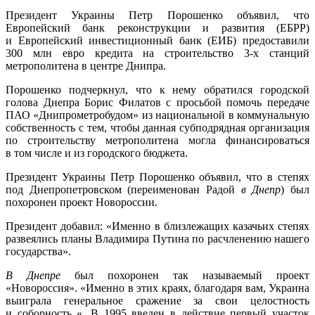
Президент Украины Петр Порошенко объявил, что
Европейский банк реконструкции и развития (ЕБРР)
и Европейский инвестиционный банк (ЕИБ) предоставили
300 млн евро кредита на строительство 3-х станций
метрополитена в центре Днипра.
Порошенко подчеркнул, что к нему обратился городской
голова Днепра Борис Филатов с просьбой помочь передаче
ПАО «Днипрометробудом» из национальной в коммунальную
собственность с тем, чтобы данная субподрядная организация
по строительству метрополитена могла финансироваться
в том числе и из городского бюджета.
Президент Украины Петр Порошенко объявил, что в степях
под Днепропетровском (переименован Радой
в Днепр
) был
похоронен проект Новороссии.
Президент добавил: «Именно в близлежащих казачьих степях
развеялись планы Владимира Путина по расчленению нашего
государства».
В Днепре
был похоронен так называемый проект
«Новороссия». «Именно в этих краях, благодаря вам, Украина
выиграла генеральное сражение за свои целостность
и соборность «. В 1995 введен в действие первый участок