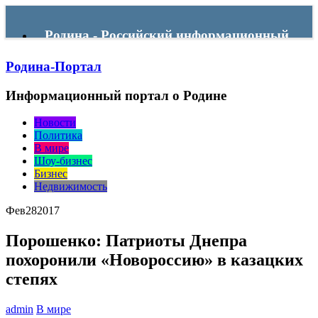
Родина - Российский информационный
Родина-Портал
портал
Информационный портал о Родине
Menu
Новости
Политика
В мире
Шоу-бизнес
Бизнес
Недвижимость
Фев
28
2017
Порошенко: Патриоты Днепра
похоронили «Новороссию» в казацких
степях
admin
В мире