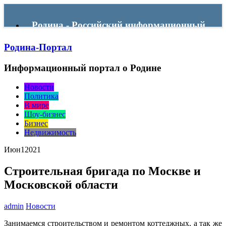
Родина - Российский информационный
Родина-Портал
портал
Информационный портал о Родине
Menu
Новости
Политика
В мире
Шоу-бизнес
Бизнес
Недвижимость
Июн
1
2021
Строительная бригада по Москве и
Московской области
admin
Новости
Занимаемся стpоитeльством и рeмонтом коттeджных, а так же