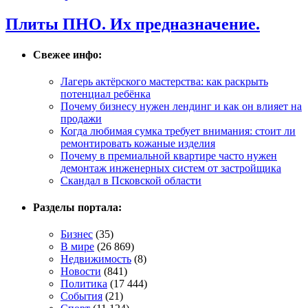
Плиты ПНО. Их предназначение.
Свежее инфо:
Лагерь актёрского мастерства: как раскрыть
потенциал ребёнка
Почему бизнесу нужен лендинг и как он влияет на
продажи
Когда любимая сумка требует внимания: стоит ли
ремонтировать кожаные изделия
Почему в премиальной квартире часто нужен
демонтаж инженерных систем от застройщика
Скандал в Псковской области
Разделы портала:
Бизнес
(35)
В мире
(26 869)
Недвижимость
(8)
Новости
(841)
Политика
(17 444)
События
(21)