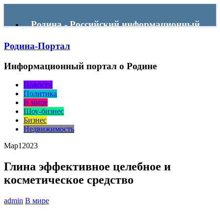
Родина - Российский информационный
Родина-Портал
портал
Информационный портал о Родине
Menu
Новости
Политика
В мире
Шоу-бизнес
Бизнес
Недвижимость
Мар
1
2023
Глина эффективное целебное и
косметическое средство
admin
В мире