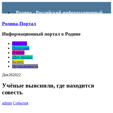
Родина - Российский информационный
Родина-Портал
портал
Информационный портал о Родине
Menu
Новости
Политика
В мире
Шоу-бизнес
Бизнес
Недвижимость
Дек
26
2022
Учёные выяснили, где находится
совесть
admin
События