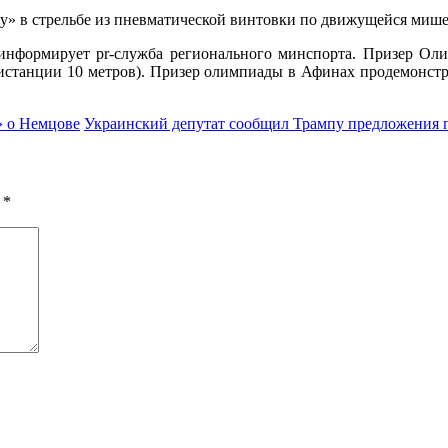
зу» в стрельбе из пневматической винтовки по движущейся миш
информирует pr-служба регионального минспорта. Призер Ол
истанции 10 метров). Призер олимпиады в Афинах продемонстрир
» о Немцове
Украинский депутат сообщил Трампу предложения 
ы
*