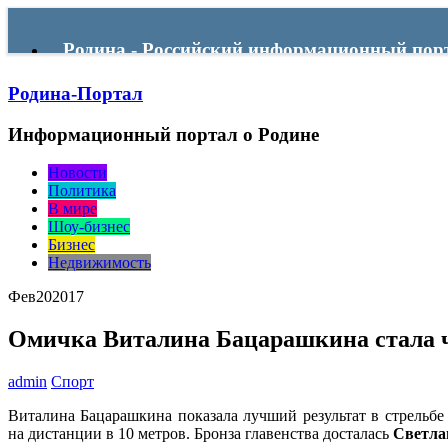
Родина - Российский информационный пор
Родина-Портал
Menu
Информационный портал о Родине
Новости
Политика
В мире
Шоу-бизнес
Бизнес
Недвижимость
Фев
20
2017
Омичка Виталина Бацарашкина стала 
admin
Спорт
Виталина Бацарашкина показала лучший результат в стрельб
на дистанции в 10 метров. Бронза главенства досталась
Светла