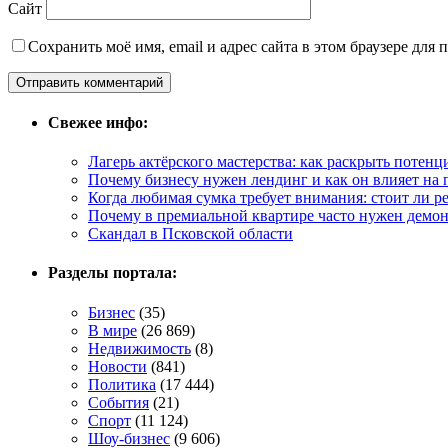
Сайт
Сохранить моё имя, email и адрес сайта в этом браузере дл
Свежее инфо:
Лагерь актёрского мастерства: как раскрыть потенц
Почему бизнесу нужен лендинг и как он влияет на
Когда любимая сумка требует внимания: стоит ли 
Почему в премиальной квартире часто нужен демо
Скандал в Псковской области
Разделы портала:
Бизнес
(35)
В мире
(26 869)
Недвижимость
(8)
Новости
(841)
Политика
(17 444)
События
(21)
Спорт
(11 124)
Шоу-бизнес
(9 606)