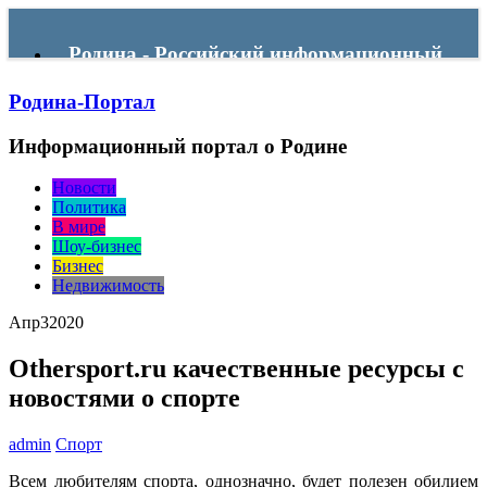
Родина - Российский информационный
Родина-Портал
портал
Информационный портал о Родине
Menu
Новости
Политика
В мире
Шоу-бизнес
Бизнес
Недвижимость
Апр
3
2020
Othersport.ru качественные ресурсы с
новостями о спорте
admin
Спорт
Всем любителям спорта, однозначно, будет полезен обилием