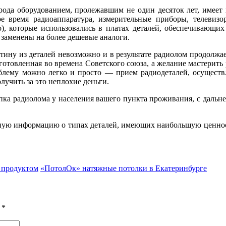
рода оборудованием, пролежавшим не один десяток лет, имеет н
ое время радиоаппаратура, измерительные приборы, телевиз
ро), которые использовались в платах деталей, обеспечивающ
заменены на более дешевые аналоги.
тину из деталей невозможно и в результате радиолом продолжае
зготовленная во времена Советского союза, а желание мастерить
роблему можно легко и просто — прием радиодеталей, осущест
лучить за это неплохие деньги.
упка радиолома у населения вашего пункта проживания, с даль
ную информацию о типах деталей, имеющих наибольшую ценность,
 продуктом
«ПотолОк» натяжные потолки в Екатеринбурге
ы
*