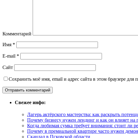
Комментарий
Имя
*
E-mail
*
Сайт
Сохранить моё имя, email и адрес сайта в этом браузере дл
Свежее инфо:
Лагерь актёрского мастерства: как раскрыть потенц
Почему бизнесу нужен лендинг и как он влияет на
Когда любимая сумка требует внимания: стоит ли 
Почему в премиальной квартире часто нужен демо
Скандал в Псковской области