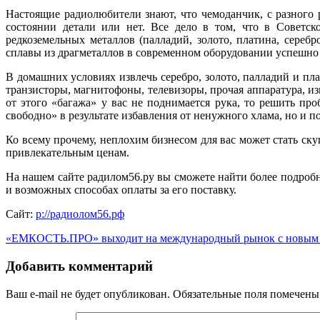
Настоящие радиолюбители знают, что чемоданчик, с разного 
состоянии детали или нет. Все дело в том, что в Советск
редкоземельных металлов (палладий, золото, платина, сереб
сплавы из драгметаллов в современном оборудовании успешно 
В домашних условиях извлечь серебро, золото, палладий и пла
транзисторы, магнитофоны, телевизоры, прочая аппаратура, и
от этого «багажа» у вас не поднимается рука, то решить п
свободно» в результате избавления от ненужного хлама, но и по
Ко всему прочему, неплохим бизнесом для вас может стать ск
привлекательным ценам.
На нашем сайте радилом56.ру вы сможете найти более подроб
и возможных способах оплаты за его поставку.
Сайт:
p://радиолом56.рф
«ЕМКОСТЬ.ПРО» выходит на международный рынок с новым
Добавить комментарий
Ваш e-mail не будет опубликован.
Обязательные поля помечен