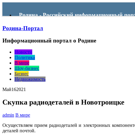
Родина - Российский информационный пор
Родина-Портал
Menu
Информационный портал о Родине
Новости
Политика
В мире
Шоу-бизнес
Бизнес
Недвижимость
Май
16
2021
Скупка радиодеталей в Новотроицке
admin
В мире
Осуществляем прием радиодеталей и электронных компоненто
деталей почтой.